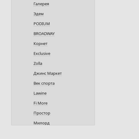
Галерея
Эдем
PODIUM
BROADWAY
Корнет
Exclusive
Zolla
Джинс Маркет
Век спорта
Lawine
Fi More
Простор
Милорд
Модный школьник