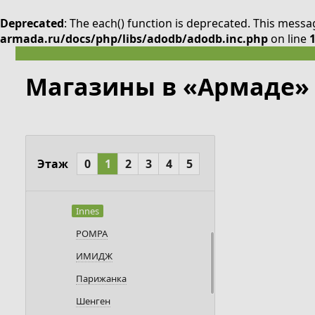
Deprecated
: The each() function is deprecated. This messa
armada.ru/docs/php/libs/adodb/adodb.inc.php
on line
Показать все
Магазины в «Армаде»
Одежда
ШАПО
Elema
СОНЕТ
Этаж
0
1
2
3
4
5
Monte Bianco
Familia
Innes
POMPA
ИМИДЖ
Парижанка
Шенген